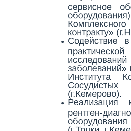
сервисное об
оборудован
Комплексног
контракту» (г.
Содействие в
практическо
исследований 
заболеваний» 
Института К
Сосудисты
(г.Кемерово).
Реализация 
рентген-ди
оборудования 
(г.Топки, г.Кем