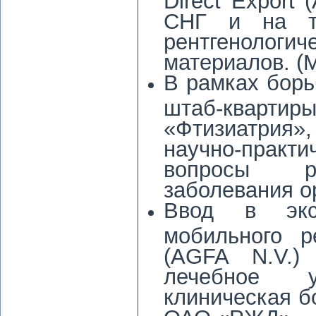
СНГ и на т
рентгенологи
материалов. (
В рамках борь
штаб-квартиры
«Фтизиатрия
научно-прак
вопросы рен
заболевания ор
Ввод в экс
мобильного р
(AGFA N.V.)
лечебное 
клиническая б
ОАО «РЖД».