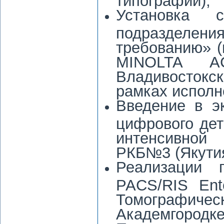
Установка с
подразделени
требованию» 
MINOLTA A
Владивосток
рамках исполн
Введение в э
цифрового де
интенсивной 
РКБ№3 (Якутия
Реализации 
PACS/RIS Ent
Томографи
Академгородке 