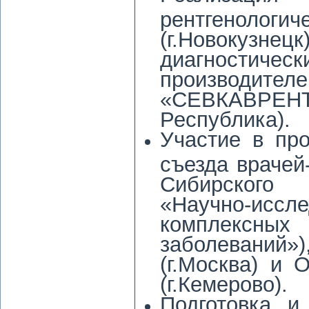
рентгенолог
(г.Новокузн
диагностичес
производи
«СЕВКАВРЕНТ
Республика).
Участие в про
съезда врачей
Сибирского
«Научно-и
комплексных
заболевани
(г.Москва) и
(г.Кемерово).
Подготовка и