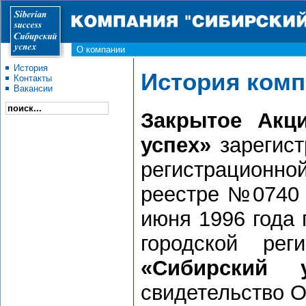
О компании
История
История ком
Контакты
Вакансии
Закрытое Акц
успех»
зарегист
регистрационно
реестре №0740 
июня 1996 года
городской ре
«Сибирский у
свидетельство О