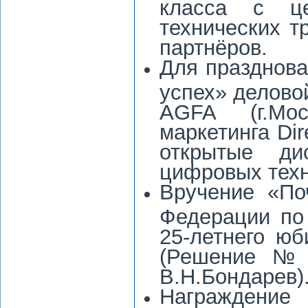
класса с ц
технических т
партнёров.
Для празднова
успех» делово
AGFA (г.Мо
маркетинга Dir
открытые ди
цифровых техн
Вручение «По
Федерации по
25-летнего ю
(Решение № 5
В.Н.Бондарев)
Награжден