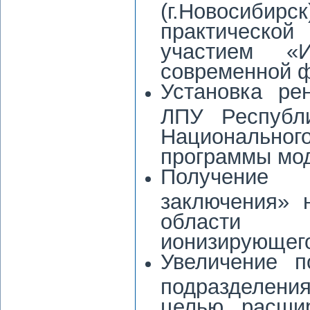
(г.Новосибирск
практическо
участием «
современной ф
Установка ре
ЛПУ Республ
Национально
программы мод
Получение «
заключения» 
области и
ионизирующего
Увеличение п
подразделени
целью расшир