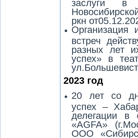
заслуги в р
Новосибирско
ркн от05.12.20
Организация 
встреч дейст
разных лет и
успех» в теа
ул.Большевист
2023 год
20 лет со д
успех – Хабар
делегации в 
«AGFA» (г.Мо
ООО «Сибирск