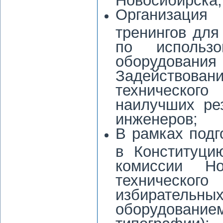
Организация
тренингов для
по использ
оборудов
Задействован
технического
наилучших рез
инженеров;
В рамках подг
в Конституци
комиссии Но
техническо
избирател
оборудование
типографии);