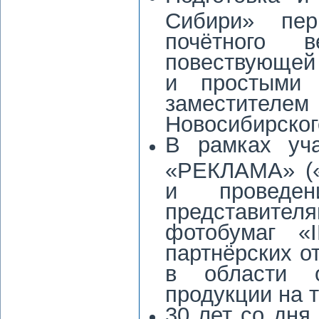
Сибири» пер
почётного 
повествующей
и простыми
заместителем 
Новосибирског
В рамках уча
«РЕКЛАМА» («
и проведе
представител
фотобумаг «
партнёрских о
в области о
продукции на 
30 лет со дня