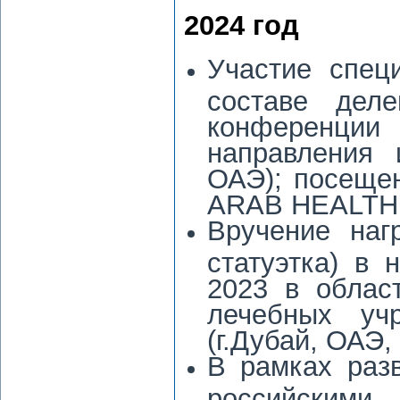
2024 год
Участие спец
составе дел
конференции
направления и
ОАЭ); посеще
ARAB HEALTH (
Вручение наг
статуэтка) в 
2023 в облас
лечебных уч
(г.Дубай, ОАЭ, 
В рамках раз
российским