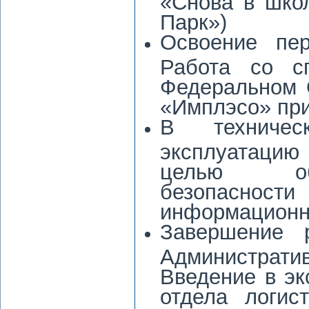
«Снова в школ
Парк»)
Освоение пер
Работа со с
Федеральном 
«Имплэсо» при
В техничес
эксплуатацию
целью обе
безопасно
информационн
Завершение 
Администра
Введение в эк
отдела логис