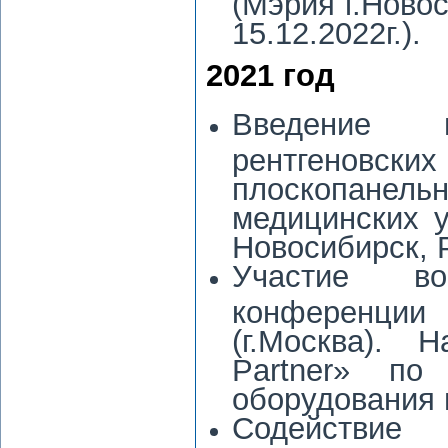
(Мэрия г.Ново
15.12.2022г.).
2021 год
Введение 
рентгено
плоскопане
медицинских у
Новосибирск, 
Участие во
конференци
(г.Москва). 
Partner» по
оборудования 
Содействи