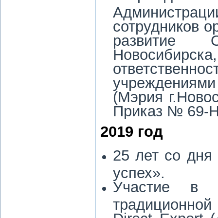
Администра
сотрудников ор
развитие О
Новосибирск
ответственн
учреждениям
(Мэрия г.Ново
Приказ № 69-Н 
2019 год
25 лет со дня
успех».
Участие в 
традиционной
Direct Export