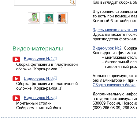
Как выглядит сборка о
Внутренние страницы м
то есть при помощи лаз
Книжный блок собирает
Здесь можно скачать с
Здесь вы можете посм
производства фотокниг
Видео-материалы
Видео-урок №2
Сборка 
Как видно из фильма д
– монтажный стол
Видео-урок №2
– биговальный апп
Сборка фотокниги
в
пластиковой
– гильотинный рез
обложке
"Корка-рамка
I
"
Большое преимущество 
Видео-урок №3
без ламинатора и, при 
Сборка фотокниги
в
пластиковой
Сборка книжного блока
обложке
"Корка-рамка
II
"
Дополнительную инфор
Видео-урок №5
в отделе фотовизуальн
630009 Россия, Новосиб
Монтажный столик.
(383) 266-08-39, 266-8
Собираем книжный блок