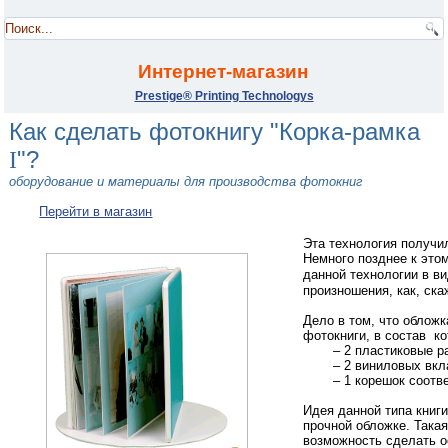
.
Интернет-магазин
Prestige® Printing Technologys
Как сделать
фотокнигу
"Корка-рамка
"
?
I
оборудование и материалы для производства фотокниг
Перейти в магазин
Эта технология получил
Немного позднее к это
данной технологии в ви
произношения, как, ска
Дело в том, что обложка
фотокниги, в состав ко
– 2
пластиковые р
– 2 виниловых вкл
– 1 корешок соот
Идея данной типа книги
прочной обложке. Така
возможность сделать о