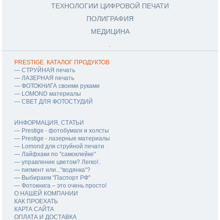
ТЕХНОЛОГИИ ЦИФРОВОЙ ПЕЧАТИ
ПОЛИГРАФИЯ
МЕДИЦИНА
.
PRESTIGE. КАТАЛОГ ПРОДУКТОВ
― СТРУЙНАЯ печать
― ЛАЗЕРНАЯ печать
― ФОТОКНИГА своими руками
― LOMOND материалы
― СВЕТ ДЛЯ ФОТОСТУДИЙ
ИНФОРМАЦИЯ, СТАТЬИ
― Prestige - фотобумаги и холсты
― Prestige - лазерные материалы
― Lomond для струйной печати
― Лайфхаки по "самоклейке"
― управление цветом? Легко!..
― пигмент или..."водянка"?
― Выбираем "Паспорт РФ"
― Фотокнига – это очень просто!
О НАШЕЙ КОМПАНИИ
КАК ПРОЕХАТЬ
КАРТА САЙТА
ОПЛАТА И ДОСТАВКА