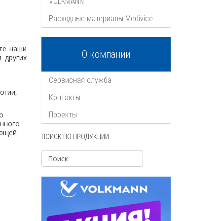
VOLKMANN
Расходные материалы Medivice
те наши
О компании
 других
Сервисная служба
огии,
Контакты
о
Проекты
янного
ающей
ПОИСК ПО ПРОДУКЦИИ