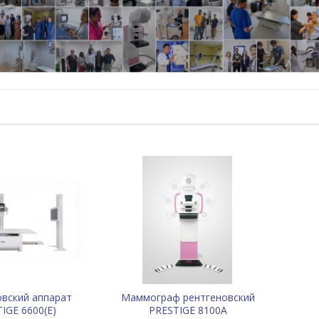
ния процедуры и вероятность ошибок. Эргономичный дизайн и
ии обеспечивают удобство работы рентгенлаборанта, позволяя
учение цифровых изображений и их легкая интеграция с PACS-
и повышают общую пропускную способность кабинета.
то современное, универсальное и безопасное решение,
 новый уровень рентгенодиагностики, обеспечивая
сть пациентов.
овский аппарат
Маммограф рентгеновский
IGE 6600(E)
PRESTIGE 8100A