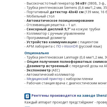
- Высокочастотный генератор
56 кВт
(380В, 3-ф.,
Брошюра на стационарную рентгеновскую систе
- Трубка рентгеновская Siemens (0,6 мм/1,2 мм, 3
- Портативный
детектор 43х43 см
(139 мкм, 16 
По запросу на
ms@uspekh.ru
мы можем пре
- Мобильный стол
-
Автоматическое позиционирование
- требования к помещению для эксплуатации ап
- Отсеивающая решетка – 1 шт.
- демо-диск со снимками, полученными на цифр
-
Сенсорный дисплей 9,7”
на кожухе трубки
- Коллиматор с ручным управлением
- таблицу технических характеристик стациона
- Программный дозиметр
- регистрационное удостоверение на новый апп
-
Устройство коммуникации
с пациентом
- АРМ лаборанта с
ПО i-VisionDR
(русский язык)
Для того, чтобы узнать стоимость рентген
Опционально
оплаты -
- Трубка рентгеновская Lanmage (0,6 мм/1,2 мм, 3
обратитесь к Вашему персональному мене
- Опция получения полноформатных снимко
-
Дозиметр встроенный
с передачей дозы на 
Кононенко Дмитрий Александрович
-
Экспонометр
(AEC)
Директор по развитию медицинской техники
- Автоматический коллиматор
т/ф.:
(383) 373-07-03
доб. 111 м.т.:
+7-913-209-97
-
Медицинский принтер
с набором пленки
e-mail:
ms@uspekh.ru
- Рабочая станция врача с диагностическим мон
Приняв решение купить рентгеновский ап
гарантированно получаете:
- Цену от официального представителя и гибки
Рентгены производятся
на заводе Shenzh
- Оперативную поддержку нашего авторизован
Каждый аппарат проходит предстэйджинг - провер
- Скидку на
пленку
для
термопринтера