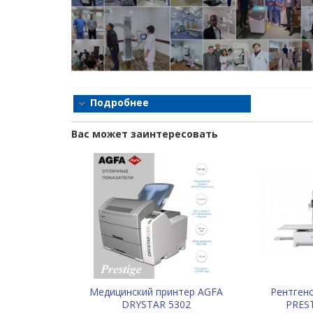
позиционирование, минимизируя время проведе
интуитивно понятный интерфейс рабочей станц
ему сосредоточиться на пациенте. Быстрое пол
системами ускоряют диагностический процесс 
Рентгеновский аппарат PRESTIGE 6600C – э
которое позволит вашей клинике выйти на
высокое качество услуг и удовлетворенно
Подробнее
Вас может заинтересовать
Медицинский принтер AGFA
Рентген
DRYSTAR 5302
PREST