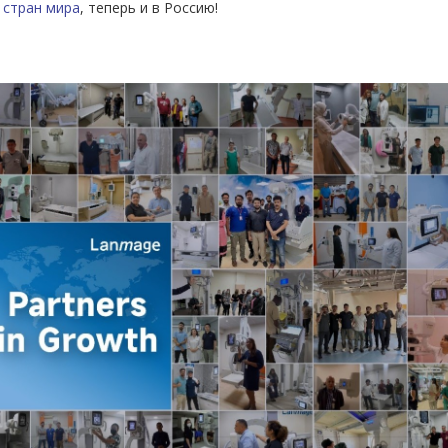
 стран мира
, теперь и в Россию!
иверсальность и точность для вашей
 это современное рентгеновское решение, сочетающее
я широкого спектра рентгенологических исследований.
вейший рентген аппарат PRESTIGE 6600C с U-дугой
и возможности позиционирования, делая его незаменимым
 и более сложных рентгеновских процедур. Аппарат гарантирует
ациента и персонала, а также эффективность рабочего
ля современных медицинских учреждений.
зация для точной диагностики
парата PRESTIGE 6600C является его инновационная U-дуга,
циенту с разных ракурсов. Это позволяет выполнять широкий
рафии грудной клетки до более специфических процедур.
убка с малым фокусным пятном в сочетании с
 гарантируют получение четких, детализированных
ритически важно для точной диагностики, включая выявление
абочего процесса:
тирован с учетом самых высоких стандартов безопасности.
одаря передовым технологиям DR-детектора и
ражений делает исследование максимально безопасным для
ия экспозицией и моторизованные приводы упрощают