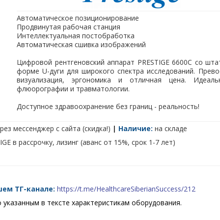
Автоматическое позиционирование
Продвинутая рабочая станция
Интеллектуальная постобработка
Автоматическая сшивка изображений
Цифровой рентгеновский аппарат PRESTIGE 6600C со шта
форме U-дуги для широкого спектра исследований. Прево
визуализация, эргономика и отличная цена. Идеал
флюорографии и травматологии.
Доступное здравоохранение без границ - реальность!
рез мессенджер с сайта (скидка!)
|
Наличие:
на складе
E в рассрочку, лизинг (аванс от 15%, срок 1-7 лет)
шем ТГ-канале:
https://t.me/HealthcareSiberianSuccess/212
о указанным в тексте характеристикам оборудования.