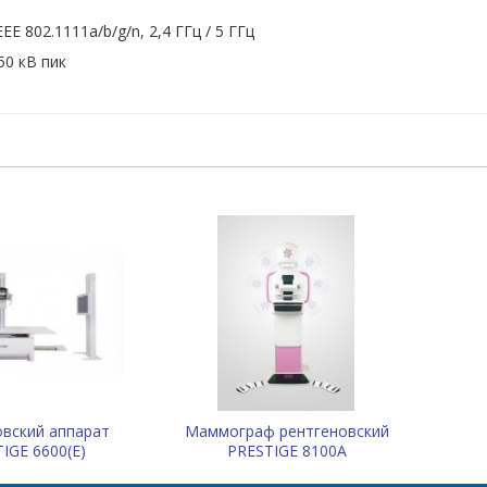
ий: повышение уверенности в диагнозе
EEE 802.1111a/b/g/n, 2,4 ГГц / 5 ГГц
артом» обработки изображений MUSICA со специальной
50 кВ пик
ышения отличного качества изображений DR. Независимо от
окое качество изображений и детализацию с высоким
ким качеством DX-D 40, как в плане чувствительности, так и
эффективность диагностики.
овский аппарат
Маммограф рентгеновский
IGE 6600(E)
PRESTIGE 8100A