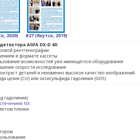
Brochure.pdf
ск, 2020)
#27 (Якутск, 2019)
доставить
:
етектора AGFA DX-D 40:
фровой рентгенографии
копанельном рентгеновском детекторе DX-D 40
ешением в формате кассеты
нельного рентгеновского детектора DX-D 40
ользование возможностей уже имеющегося оборудования
ышение скорости исследования
ельный рентгеновский детектор DX-D 40
контраст деталей и неизменно высокое качество изображений
да цезия (CsI) или оксисульфида гадолиния (GOS)
ора
AGFA DX-D 40
, уточнить характеристики и условия
джеру:
д гадолиния)
спечением NX
дицинского оборудования
ектом пленки
-24
)
ирский успех"
является официальным представителе
итором
V.
- одного из мировых лидеров в производстве расходны
пользования
удования для отделений лучевой диагностики