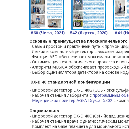
Материалы для просмотра/скачивания:
Брошюра на детектор AGFA DX-D40 -
SU_DX-D40_
#60 (Чита, 2021)
#42 (Якутск, 2020)
#41 (Н
По запросу на
ms@uspekh.ru
мы можем пре
Основные преимущества плоскопанельного д
- Самый простой и практичный путь к прямой ци
- демо-диск со снимками, полученными на плос
- Легкий и компактный детектор с высоким разр
- тублицу технических характеристик плоскопа
- Функция AED обеспечивает максимальное исп
- Оптимизация технологического процесса и пов
- регистрационное удостоверение на плоскопан
- Алгоритм MUSICA обеспечивает превосходный 
- Выбор сцинтиллятора детектора на основе йоди
Для того, чтобы узнать стоимость
детект
оплаты -
DX-D 40 стандартной конфигурации
обратитесь к Вашему персональному мене
- Цифровой детектор DX-D 40G (GOS - оксисульфи
Кононенко Дмитрий Александрович
- Рабочая станция лаборанта с
программным обе
Руководитель подразделения модернизации ме
-
Медицинский принтер AGFA Drystar 5302
с компл
т/ф.: (383) 373-07-03 доб. 111 м.т.: +7-913-209-97
e-mail:
ms@uspekh.ru
Опционально
- Цифровой детектор DX-D 40C (CsI - йодид цезия
Компания
"Сиб
- Рабочая станция врача с диагностическим мон
компании
Agfa N.
- Комплект на базе планшета для мобильного ис
материалов и обор