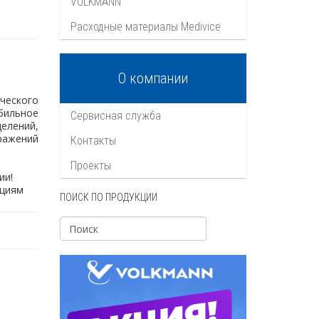
VOLKMANN
Расходные материалы Medivice
О компании
еского
бильное
Сервисная служба
елений,
ражений
Контакты
Проекты
ии!
ациям
ПОИСК ПО ПРОДУКЦИИ