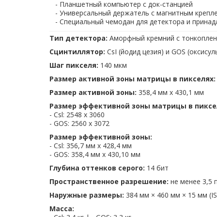
- Планшетный компьютер с док-станцией
Приняв решение
- Универсальный держатель с магнитным крепл
успех"
, Вы гаран
- Специальный чемодан для детектора и прина
- Цену от официаль
- Оперативную под
Тип детектора:
Аморфный кремний с тонкоплен
- Скидку на
пленку 
Сцинтиллятор:
CsI (йодид цезия) и GOS (оксису
Шаг пикселя:
140 мкм
Компактный и легкий цифровой детектор DX-D
рентгенографических системах, дает отделен
Размер активной зоны матрицы в пикселях
рентгенографии, одновременно доводя исполь
Размер активной зоны:
358,4 мм x 430,1 мм
Самый легкий путь к «мгновенному DR»
Благодаря функции автоматического определен
Размер эффективной зоны матрицы в пиксе
функционирует без электрического подключения
- Csl: 2548 x 3060
его практически со всеми рентгеновскими сис
- GOS: 2560 х 3072
а также гибкость и удобство исследования даж
Размер эффективной зоны:
Ускорение и повышение эффективности те
- Csl: 356,7 мм x 428,4 мм
Рентгеновский детектор DX-D 40 является неот
- GOS: 358,4 мм х 430,10 мм
себя программное обеспечение NX для полу
Глубина оттенков серого:
14 бит
MUSICA, а также детектор. Эти решения, 
технологический процесс ряд преимуществ,
Пространственное разрешение:
не менее 3,5 
исследований. Повторная съемка может вы
Наружные размеры:
384 мм × 460 мм × 15 мм (I
количество снимков более не ограничиваетс
изображения могут быть быстрее отправлен
Масса:
DICOM.