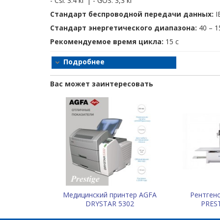
- Csl: 3.4 кг | - GOS: 3,3 кг
Алгоритм MUSICA и качество DR-изображен
Стандарт беспроводной передачи данных:
I
Детектор DX-D 40 совместим с «золотым станд
Стандарт энергетического диапазона:
40 – 1
адаптацией и настройкой для дальнейшего пов
типа исследования вы получите неизменно выс
Рекомендуемое время цикла:
15 с
контрастом. Сочетание алгоритма MUSICA с высо
резкости, повышает уверенность в диагнозе и 
Подробнее
Вас может заинтересовать
Медицинский принтер AGFA
Рентген
DRYSTAR 5302
PREST