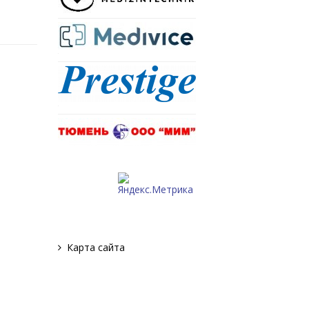
й
х
й
р
ь
,
в
и
в
Карта сайта
е
а
а
е