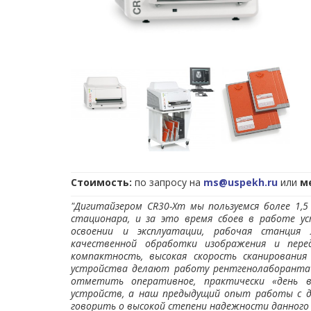
Материалы для просмотра/скачивания:
Брошюра на дигитайзер AGFA CR30-Xm -
SU_CR30
По запросу на
ms@uspekh.ru
мы можем пре
- демо-диск со снимками, полученными на CR30
- таблицу технических характеристик дигитайзе
- требования к помещению для монтажа дигита
- регистрационное удостоверение на дигитайзе
Для того, чтобы узнать стоимость дигитай
Стоимость:
по запросу на
ms@uspekh.ru
или
м
оплаты -
"Дигитайзером CR30-Xm мы пользуемся более 1,5
обратитесь к Вашему персональному мене
стационара, и за это время сбоев в работе у
Кононенко Дмитрий Александрович
освоении и эксплуатации, рабочая станция
Руководитель подразделения модернизации ме
качественной обработки изображения и пер
т/ф.: (383) 373-07-03 доб. 111 м.т.: +7-913-209-97
компактность, высокая скорость сканирования
e-mail:
ms@uspekh.ru
устройства делают работу рентгенолаборанта 
отметить оперативное, практически «день в
Компания
"Сиб
устройств, а наш предыдущий опыт работы с д
компании
Agfa N.
говорить о высокой степени надежности данного 
материалов и обор