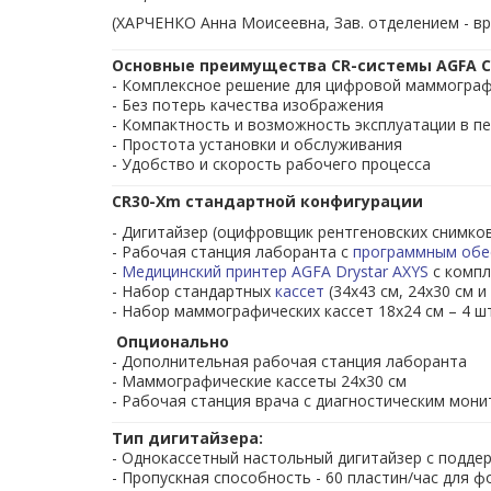
(ХАРЧЕНКО Анна Моисеевна, Зав. отделением - вр
Приняв решение
успех"
, Вы гаран
Основные преимущества CR-системы AGFA C
- Цену от официаль
- Комплексное решение для цифровой маммограф
- Оперативную под
- Без потерь качества изображения
- Скидку на
кассеты
- Компактность и возможность эксплуатации в п
- Простота установки и обслуживания
Универсальный настольный дигитайзер для к
- Удобство и скорость рабочего процесса
цифровой маммографии, а также общей рентген
рентгеновских снимков всей нижней конеч
CR30-Xm стандартной конфигурации
эксплуатацию устройства невелика, что дела
- Дигитайзер (оцифровщик рентгеновских снимко
Данный дигитайзер – идеальное решение для
- Рабочая станция лаборанта с
программным обе
цифровое устройство для проведения максимал
-
Медицинский принтер AGFA Drystar AXYS
с компл
Без потерь качества изображения
- Набор стандартных
кассет
(34х43 см, 24х30 см и
Дигитайзер CR30-Xm сохраняет качество 
- Набор маммографических кассет 18х24 см – 4 ш
рентгеновских снимках. Он способен считыват
Опционально
с разрешением 20 пикселей/мм (шаг пикселя
- Дополнительная рабочая станция лаборанта
рентгенологии, считываются с высоким разреше
- Маммографические кассеты 24х30 см
алгоритм обработки изображения MUSICA
- Рабочая станция врача с диагностическим мон
изображения без необходимости вмешательств
Компактность и возможность эксплуатаци
Тип дигитайзера:
Благодаря своему настольному формату оци
- Однокассетный настольный дигитайзер с подд
практически в любом месте. Он работает со
- Пропускная способность - 60 пластин/час для ф
обеспечить простоту использования, оптималь