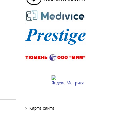
т
,
х
.
о
я
ю
и
а
е
Карта сайта