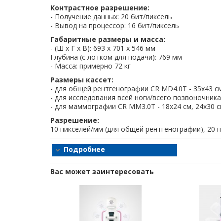
Контрастное разрешение:
При установке универсального экрана для 
- Получение данных: 20 бит/пиксель
использоваться непосредственно в рентгенов
- Вывод на процессор: 16 бит/пиксель
микроавтобусах, автомобилях и других моби
кабинетах.
Габаритные размеры и масса:
- (Ш x Г x В): 693 x 701 x 546 мм
Простота установки и обслуживания
Глубина (с лотком для подачи): 769 мм
Установка системы компьютерной рентгеногр
- Масса: примерно 72 кг
Специальная светодиодная технология в 
потребления электроэнергии. Вследствие этог
Размеры кассет:
конструкция компонентов делает техническое 
- для общей рентгенографии CR MD4.0T - 35х43 см,
- для исследования всей ноги/всего позвоночника
Удобство и скорость рабочего процесса
- для маммографии CR MM3.0T - 18х24 см, 24х30 
Дигитайзер CR30-Xm используется вместе с ра
распознавания изображений, средства ко
Разрешение:
оптимизацию рабочих процессов в рентгенолог
10 пикселей/мм (для общей рентгенографии), 20 
интегрируется с другими компонентами. Высок
с экспонированных кассет со скоростью 60 кассет
Подробнее
Вас может заинтересовать