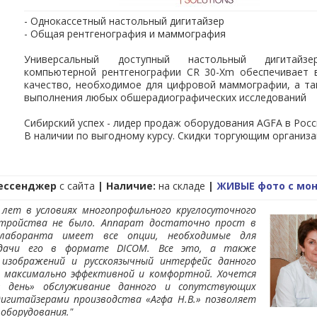
- Однокассетный настольный дигитайзер
- Общая рентгенография и маммография
-Xm_Brochure.pdf
Универсальный доступный настольный дигитайз
компьютерной рентгенографии CR 30-Xm обеспечивает 
доставить
:
качество, необходимое для цифровой маммографии, а та
-Xm
выполнения любых обшерадиографических исследований
ра CR30-Xm
Сибирский успех - лидер продаж оборудования AGFA в Росс
В наличии по выгодному курсу. Скидки торгующим организ
йзера CR30-Xm
р CR30-Xm
зера CR30-Xm, уточнить характеристики и условия
ессенджер
с сайта
| Наличие:
на складе
|
ЖИВЫЕ фото с мо
 лет в условиях многопрофильного круглосуточного
джеру:
стройства не было. Аппарат достаточно прост в
 лаборанта имеет все опции, необходимые для
дицинского оборудования
едачи его в формате DICOM. Все это, а также
-24
 изображений и русскоязычный интерфейс данного
максимально эффективной и комфортной. Хочется
 день» обслуживание данного и сопутствующих
ирский успех"
является официальным представителе
игитайзерами производства «Агфа Н.В.» позволяет
V.
- одного из мировых лидеров в производстве расходны
оборудования."
удования для отделений лучевой диагностики