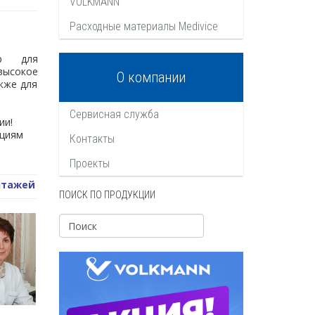
VOLKMANN
Расходные материалы Medivice
ер для
высокое
О компании
кже для
Сервисная служба
ии!
ациям
Контакты
Проекты
нтажей
ПОИСК ПО ПРОДУКЦИИ
м
х