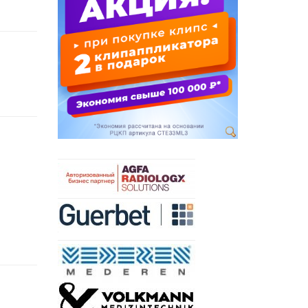
й
я
х
а
.
о
х
и
й
й
о
я
ы