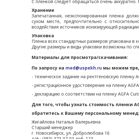
С пленкой следует обращаться очень аккуратно. 
Хранение
Запечатанная, неэкспонированная пленка долж
сухом месте, предпочтительно с относительн
воздействия источников ионизирующей радиации
Упаковка
Пленка всех стандартных размеров упакована в к
Другие размеры и виды упаковки возможны по сп
Материалы для просмотра/скачивания:
По запросу на
med@uspekh.ru
мы можем пре
- техническое задание на рентгеновскую пленку A
- регистрационное удостоверение на пленку AGFA 
- декларацию о соответствии на пленку AGFA Curi
Для того, чтобы узнать стоимость пленки AG
обратитесь к Вашему персональному менед
Жигайлова Наталья Валерьевна
Старший менеджер
г. Новосибирск, ул. Добролюбова 16
т/ф.: (383) 373-07-03 доб. 123