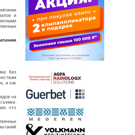
омпании
иалов и
висными
твенных
мпании
мки без
чествам
, и как
рядов на
съемке.
ия, что
твенных
спытаний