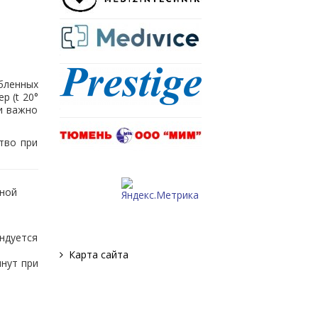
бленных
р (t 20°
ни важно
тво при
тной
ендуется
Карта сайта
инут при