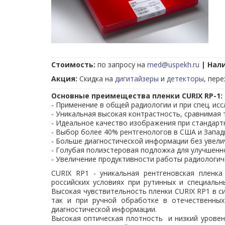
Стоимость:
по запросу на
med@uspekh.ru
| Нал
Акция:
Скидка на
дигитайзеры
и
детекторы
, пер
Основные преимещества пленки CURIX RP-1:
- Применение в общей радиологии и при спец. и
- Уникальная высокая контрастность, сравнимая
- Идеальное качество изображения при стандартн
- Выбор более 40% рентгенологов в США и Запад
- Больше диагностической информации без увели
- Голубая полиэстеровая подложка для улучшенн
- Увеличение продуктивности работы радиологич
CURIX RP1 - уникальная рентгеновская пленк
российских условиях при рутинных и специальн
Высокая чувствительность пленки CURIX RP1 в с
так и при ручной обработке в отечественных
диагностической информации.
Высокая оптическая плотность и низкий уровен