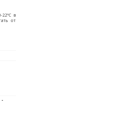
-22ºС в
гать от
 -