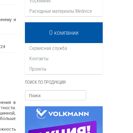
VOLKMANN
Расходные материалы Medivice
инему и
О компании
724
Сервисная служба
Контакты
Проекты
ПОИСК ПО ПРОДУКЦИИ
нения в
тности.
ашинной,
 больше
ожность