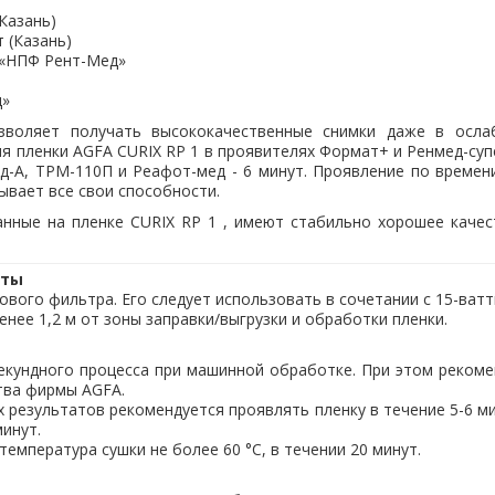
Казань)
 (Казань)
 «НПФ Рент-Мед»
д»
зволяет получать высококачественные снимки даже в осла
 пленки AGFA CURIX RP 1 в проявителях Формат+ и Ренмед-супе
ед-А, ТРМ-110П и Реафот-мед - 6 минут. Проявление по време
рывает все свои способности.
ланные на пленке CURIX RP 1 , имеют стабильно хорошее качес
аты
вого фильтра. Его следует использовать в сочетании с 15-ват
нее 1,2 м от зоны заправки/выгрузки и обработки пленки.
секундного процесса при машинной обработке. При этом реком
тва фирмы AGFA.
 результатов рекомендуется проявлять пленку в течение 5-6 м
минут.
емпература сушки не более 60 °С, в течении 20 минут.