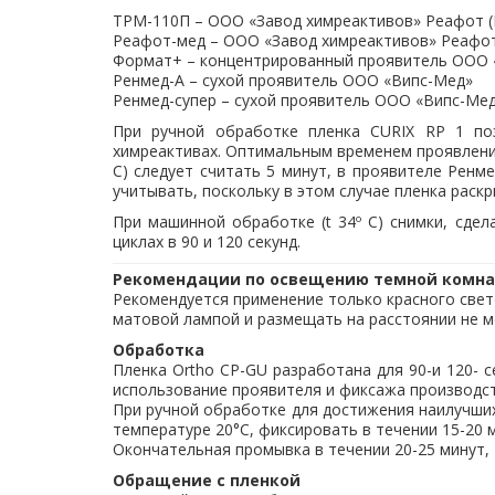
ТРМ-110П – ООО «Завод химреактивов» Реафот (
Реафот-мед – ООО «Завод химреактивов» Реафот
Формат+ – концентрированный проявитель ООО
Ренмед-А – сухой проявитель ООО «Випс-Мед»
Ренмед-супер – сухой проявитель ООО «Випс-Ме
При ручной обработке пленка CURIX RP 1 по
химреактивах. Оптимальным временем проявления
С) следует считать 5 минут, в проявителе Ренм
учитывать, поскольку в этом случае пленка раск
При машинной обработке (t 34º С) снимки, сде
циклах в 90 и 120 секунд.
Рекомендации по освещению темной комн
Рекомендуется применение только красного свето
матовой лампой и размещать на расстоянии не ме
Обработка
Пленка Ortho CP-GU разработана для 90-и 120- 
использование проявителя и фиксажа производс
При ручной обработке для достижения наилучших
температуре 20°С, фиксировать в течении 15-20 
Окончательная промывка в течении 20-25 минут, т
Обращение с пленкой