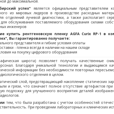
ной до максимальной.
бирский успех"
является официальным представителем к
ого из мировых лидеров в производстве расходных матер
ля отделений лучевой диагностики, а также располагает сер
для обслуживания поставляемого оборудования силами собс
ных инженеров
ие купить рентгеновскую пленку AGFA Curix RP-1 в ко
пех"
, Вы гарантированно получаете:
ального представителя и гибкие условия оплаты
оставки - пленка всегда в наличии на нашем складе
словия на покупку цифрового оборудования
афическая широта) позволяет получать качественные сни
ерсонал. Благодаря уникальной технологии и выдающимся ка
тической информации без необходимости повторных пересъемок
адиологического отделения в целом.
статический слой, предотвращающий накопление статических за
ыли и грязи, что означает полное отсутствие артефактов при 
вую подложку для улучшенного восприятия деталей изображен
адиологов.
сии
тем, что была разработана с учетом особенностей отечес
вствительность. При проведении лабораторных и клинических и