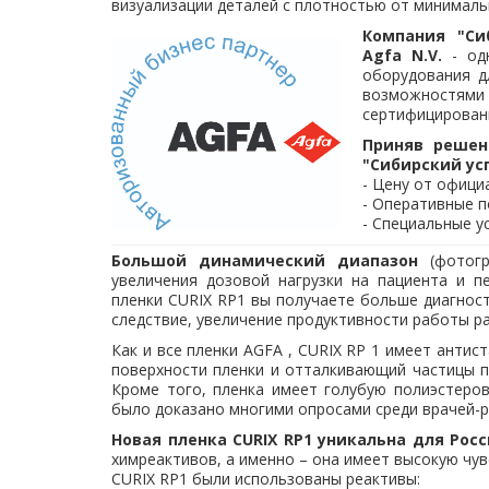
визуализации деталей с плотностью от минималь
Компания
"Си
Agfa N.V.
- одн
оборудования д
возможностями 
сертифицирован
Приняв решен
"Сибирский ус
- Цену от офици
- Оперативные п
- Специальные у
Большой динамический диапазон
(фотогр
увеличения дозовой нагрузки на пациента и п
пленки CURIX RP1 вы получаете больше диагнос
следствие, увеличение продуктивности работы р
Как и все пленки AGFA , CURIX RP 1 имеет анти
поверхности пленки и отталкивающий частицы п
Кроме того, пленка имеет голубую полиэстеро
было доказано многими опросами среди врачей-р
Новая пленка
CURIX RP1 уникальна для Рос
химреактивов, а именно – она имеет высокую чу
CURIX RP1 были использованы реактивы: