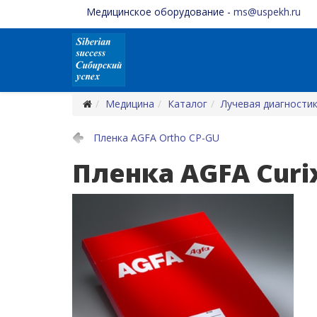
Медицинское оборудование -
ms@uspekh.ru
Медицина
Каталог
Лучевая диагности
Пленка AGFA Ortho CP-GU
Пленка AGFA Сuri