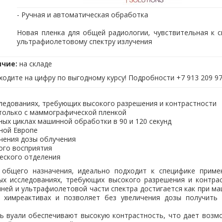
- Ручная и автоматическая обработка
Новая пленка для общей радиологии, чувствительная к с
ультрафиолетовому спектру излучения
ичие:
на складе
еходите на цифру по выгодному курсу! Подробности +7 913 209 9
сследованиях, требующих высокого разрешения и контрастности
 только с маммографической пленкой
ых циклах машинной обработки в 90 и 120 секунд
ной Европе
чения дозы облучения
ого восприятия
еского отделения
а общего назначения, идеально подходит к специфике приме
ых исследованиях, требующих высокого разрешения и контрас
иней и ультрафиолетовой части спектра достигается как при м
 химреактивах и позволяет без увеличения дозы получить
ь вуали обеспечивают высокую контрастность, что дает возм