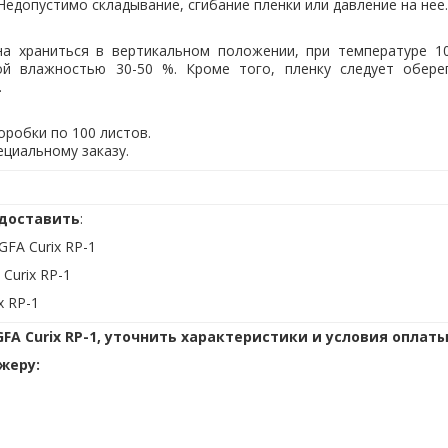
Недопустимо складывание, сгибание пленки или давление на нее.
на храниться в вертикальном положении, при температуре 10
ой влажностью 30-50 %. Кроме того, пленку следует обере
.
оробки по 100 листов.
ециальному заказу.
доставить
:
GFA Curix RP-1
Curix RP-1
x RP-1
FA Curix RP-1, уточнить характеристики и условия оплаты
жеру: