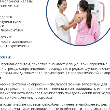
й молочной железы,
ения четкого
азделить
визуализацию
или
 перекрытием.
елезы в
тность смазывания
, что критически
ссией:
нтгенлаборантом, зачастую вызывает у пациенток неприятные
к стрессу, сопротивлению процедуре и, в редких случаях, к сн
мпрессии или дискомфорта. Маммографы с автоматической компр
в:
ческие системы компрессии используют точные алгоритмы для
огут применять давление постепенно и контролировать его, сн
атически останавливает компрессию при достижении необходи
увство контроля над процессом.
 Автоматические системы способны применять наиболее эффект
 случая, учитывая индивидуальные особенности ткани молочно