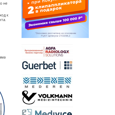
о не
ход к
нта.
ама