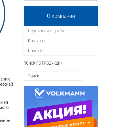
О компании
Сервисная служба
Контакты
Проекты
ПОИСК ПО ПРОДУКЦИИ
ижению
ессией
ижая
мого
ивное
й