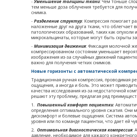
-
Уменьшение толщины ткани
: Чем тоньше сло
тем меньше доза облучения требуется для получ
снимка.
-
Разделение структур
: Компрессия помогает р
наложенные друг на друга ткани, что облегчает 
патологических образований, таких как опухоли 
микрокальцинаты, которые могут быть скрыты за
-
Минимизация движения
: Фиксация молочной ж
компрессированном состоянии уменьшает вероя
изображения из-за случайных движений пациентки
важно для получения четких снимков.
Новые горизонты с автоматической компре
Традиционная ручная компрессия, проводимая ре
ощущения, а иногда и боль. Это может приводить 
качества исследования из-за недостаточной ко
решают эту проблему, предлагая ряд преимущест
1.
Повышенный комфорт пациентки
: Автомати
определения оптимального уровня сжатия. Они м
дискомфорт и болевые ощущения. Система автом
уровня или по команде пациентки, что дает ей ч
2.
Оптимальная диагностическая компрессия
:
давление, необходимое для каждого конкретного