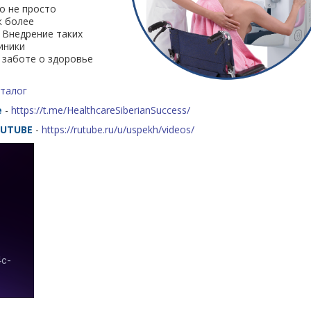
о не просто
к более
 Внедрение таких
иники
 заботе о здоровье
аталог
е
-
https://t.me/HealthcareSiberianSuccess/
RUTUBE
-
https://rutube.ru/u/uspekh/videos/