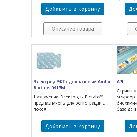
Описание товара
Электрод ЭКГ одноразовый Ambu
API
Biotabs 0415М
Стрипы A
Назначение: Электроды Biotabs™
микроор
предназначены для регистрации ЭКГ
биохимич
покоя
база дан