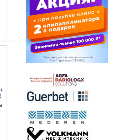
/
)
)
ы