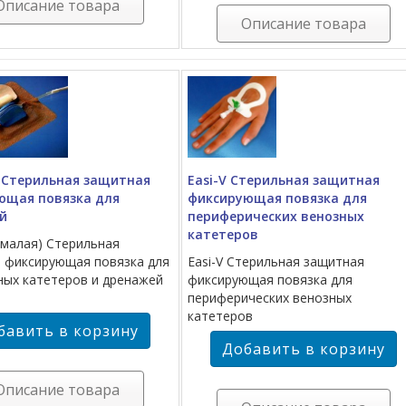
Описание товара
Описание товара
x Стерильная защитная
Easi-V Стерильная защитная
ющая повязка для
фиксирующая повязка для
й
периферических венозных
катетеров
 (малая) Стерильная
 фиксирующая повязка для
Easi-V Стерильная защитная
ных катетеров и дренажей
фиксирующая повязка для
периферических венозных
катетеров
Описание товара