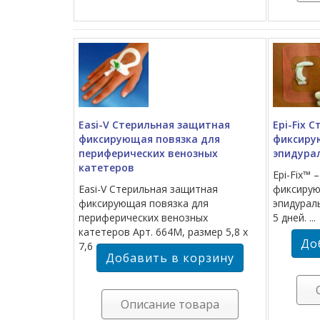
Easi-V Стерильная защитная
Epi-Fix 
фиксирующая повязка для
фиксиру
периферических венозных
эпидура
катетеров
Epi-Fix™ 
Easi-V Стерильная защитная
фиксирую
фиксирующая повязка для
эпидурал
периферических венозных
5 дней. ...
катетеров Арт. 664М, размер 5,8 х
7,6
Описание товара