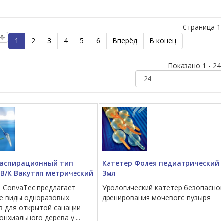
Страница 1
1
2
3
4
5
6
Вперёд
В конец
Показано 1 - 24
 аспирационный тип
Катетер Фолея педиатрический
 В/К Вакутип метрический
3мл
 ConvaTec предлагает
Урологический катетер безопасно
е виды одноразовых
дренирования мочевого пузыря
в для открытой санации
нхиального дерева у ...