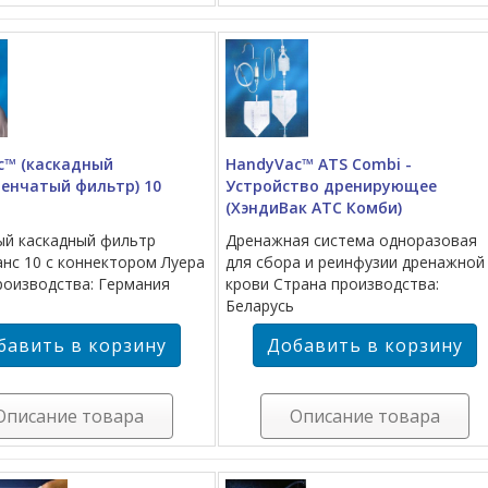
c™ (каскадный
HandyVac™ ATS Combi -
пенчатый фильтр) 10
Устройство дренирующее
(ХэндиВак АТС Комби)
й каскадный фильтр
Дренажная система одноразовая
нс 10 с коннектором Луера
для сбора и реинфузии дренажной
роизводства: Германия
крови Страна производства:
Беларусь
Описание товара
Описание товара