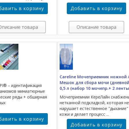
Описание товара
Описание товара
Careline Мочеприемник ножной 
Мешок для сбора мочи (дневной
PI® – идентификация
0,5 л (набор 10 мочепр.+ 2 ленты
ганизмов миниатюрные
еские ряды + обширная
Мочеприемнии КереЛайн снабжен
ных
нетканной подкладкой, которая не
нарушает естественное "дыхание"
кожи и делает процесс ...