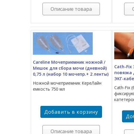
Описание товара
Careline Мочеприемник ножной /
Cath-Fi
Мешок для сбора мочи (дневной)
повязка 
0,75 л (набор 10 мочепр.+ 2 ленты)
ЭКГ-каб
Ножной мочеприемник КереЛайн
Cath-Fix
емкость 750 мл
фиксирую
катетеро
Описание товара