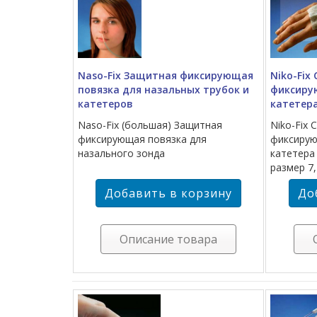
Naso-Fix Защитная фиксирующая
Niko-Fix
повязка для назальных трубок и
фиксиру
катетеров
катетер
Naso-Fix (большая) Защитная
Niko-Fix
фиксирующая повязка для
фиксирую
назального зонда
катетера
размер 7,
Описание товара