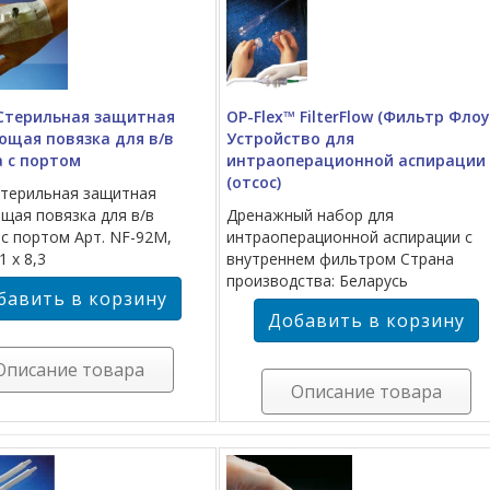
 Стерильная защитная
OP-Flex™ FilterFlow (Фильтр Флоу
ющая повязка для в/в
Устройство для
а с портом
интраоперационной аспирации
(отсос)
 Стерильная защитная
щая повязка для в/в
Дренажный набор для
 с портом Арт. NF-92М,
интраоперационной аспирации с
1 х 8,3
внутреннем фильтром Страна
производства: Беларусь
Описание товара
Описание товара